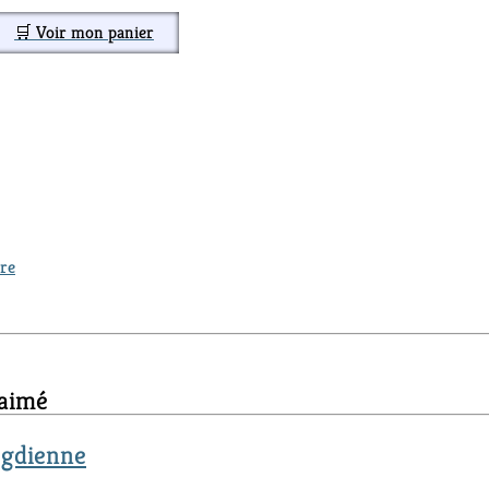
🛒 Voir mon panier
ure
 aimé
ogdienne