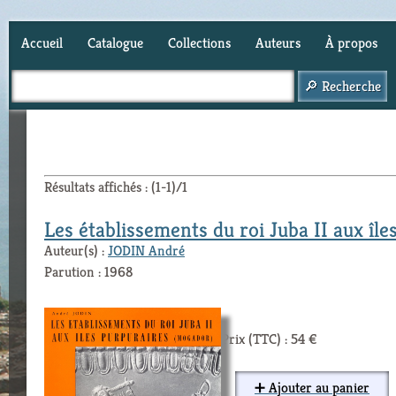
Accueil
Catalogue
Collections
Auteurs
À propos
Panier (
0
)
Résultats affichés : (1-1)/1
Les établissements du roi Juba II aux îl
Auteur(s) :
JODIN André
Parution : 1968
Prix (TTC) : 54 €
➕ Ajouter au panier