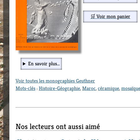
🛒 Voir mon panier
En savoir plus...
Voir toutes les monographies Geuthner
Mots-clés
:
Histoire-Géographie
,
Maroc
,
céramique
,
mosaïqu
Nos lecteurs ont aussi aimé