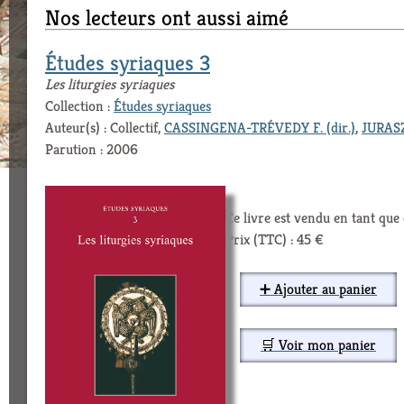
Nos lecteurs ont aussi aimé
Études syriaques 3
Les liturgies syriaques
Collection :
Études syriaques
Auteur(s) : Collectif,
CASSINGENA-TRÉVEDY F. (dir.)
,
JURASZ 
Parution : 2006
Ce livre est vendu en tant qu
Prix (TTC) : 45 €
➕ Ajouter au panier
🛒 Voir mon panier