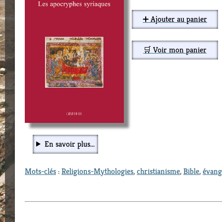
➕ Ajouter au panier
🛒 Voir mon panier
En savoir plus...
Mots-clés
:
Religions-Mythologies
,
christianisme
,
Bible
,
évang