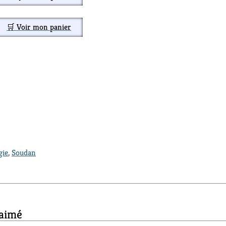
🛒 Voir mon panier
gie
,
Soudan
 aimé