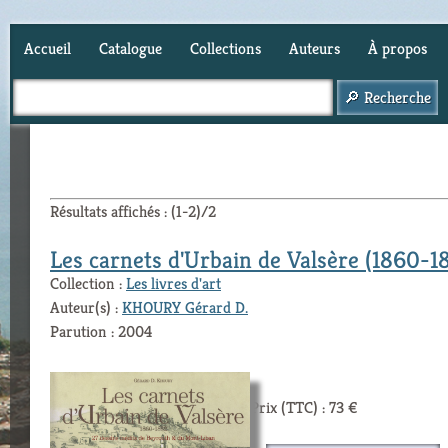
Accueil
Catalogue
Collections
Auteurs
À propos
Panier (
2
)
Résultats affichés : (1-2)/2
Les carnets d'Urbain de Valsère (1860-1
Collection :
Les livres d'art
Auteur(s) :
KHOURY Gérard D.
Parution : 2004
Prix (TTC) : 73 €