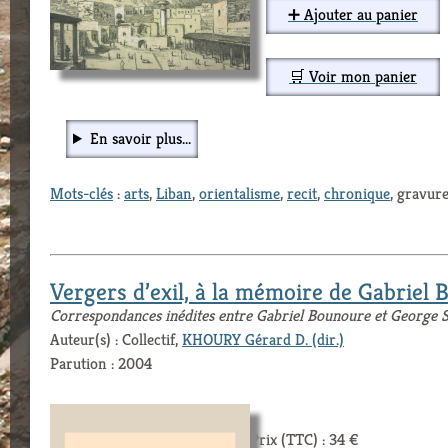
➕ Ajouter au panier
🛒 Voir mon panier
En savoir plus...
Mots-clés
:
arts
,
Liban
,
orientalisme
,
recit
,
chronique
, gravure
Vergers d’exil, à la mémoire de Gabriel
Correspondances inédites entre Gabriel Bounoure et George 
Auteur(s) : Collectif,
KHOURY Gérard D. (dir.)
Parution : 2004
Prix (TTC) : 34 €