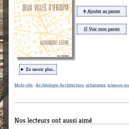
➕ Ajouter au panier
🛒 Voir mon panier
En savoir plus...
Mots-clés
:
Archéologie-Architecture
,
urbanisme
,
sciences soc
Nos lecteurs ont aussi aimé