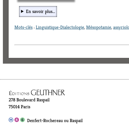
En savoir plus...
Mots-clés
:
Linguistique-Dialectologie
,
Mésopotamie
,
assyriol
278 Boulevard Raspail
75014 Paris
Denfert-Rochereau ou Raspail