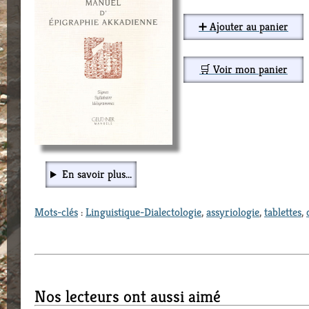
➕ Ajouter au panier
🛒 Voir mon panier
En savoir plus...
Mots-clés
:
Linguistique-Dialectologie
,
assyriologie
,
tablettes
,
Nos lecteurs ont aussi aimé