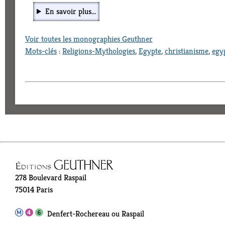
En savoir plus...
Voir toutes les monographies Geuthner
Mots-clés
:
Religions-Mythologies
,
Egypte
,
christianisme
,
egy
278 Boulevard Raspail
75014 Paris
Denfert-Rochereau ou Raspail