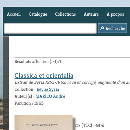
Accueil
Catalogue
Collections
Auteurs
À propos
Panier (
0
)
Résultats affichés : (1-1)/1
Classica et orientalia
Extrait de Syria 1955-1962, revu et corrigé, augmenté d'un art
Collection :
Revue Syria
Auteur(s) :
MARICQ André
Parution : 1965
Prix (TTC) : 44 €