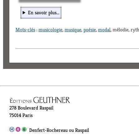
En savoir plus...
Mots-clés
:
musicologie
,
musique
,
poésie
,
modal
, mélodie, ry
278 Boulevard Raspail
75014 Paris
Denfert-Rochereau ou Raspail