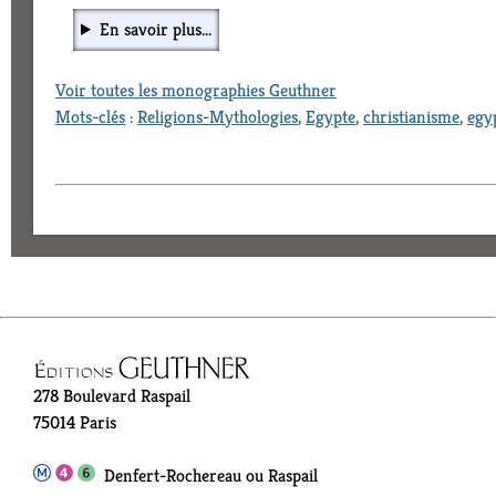
En savoir plus...
Voir toutes les monographies Geuthner
Mots-clés
:
Religions-Mythologies
,
Egypte
,
christianisme
,
egy
278 Boulevard Raspail
75014 Paris
Denfert-Rochereau ou Raspail