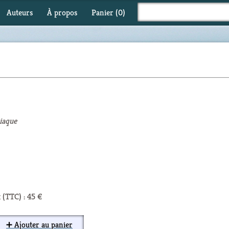
Auteurs
À propos
Panier (
0
)
riaque
 (TTC) : 45 €
➕ Ajouter au panier