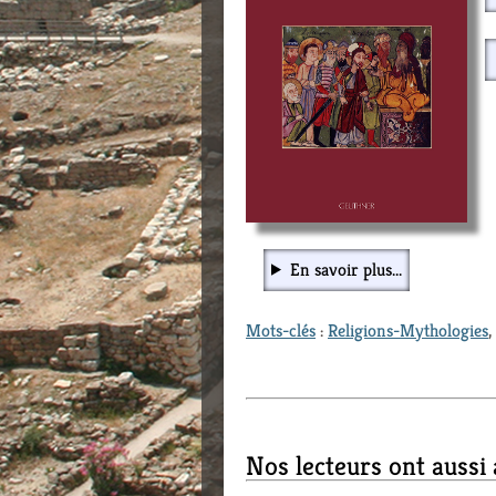
En savoir plus...
Mots-clés
:
Religions-Mythologies
,
Nos lecteurs ont aussi