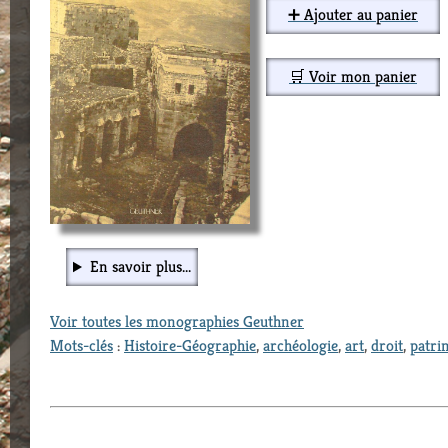
➕ Ajouter au panier
🛒 Voir mon panier
En savoir plus...
Voir toutes les monographies Geuthner
Mots-clés
:
Histoire-Géographie
,
archéologie
,
art
,
droit
,
patri