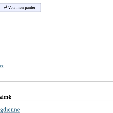
🛒 Voir mon panier
ure
 aimé
ogdienne