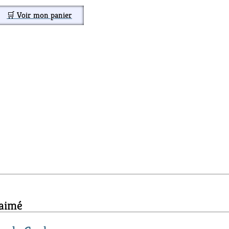
🛒 Voir mon panier
 aimé