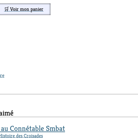
🛒 Voir mon panier
ure
 aimé
e au Connétable Smbat
Histoire des Croisades