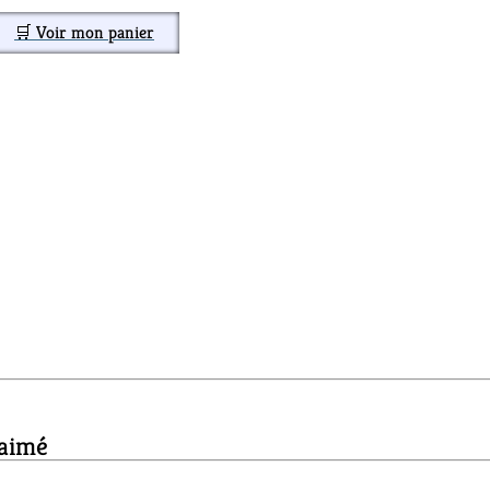
🛒 Voir mon panier
 aimé