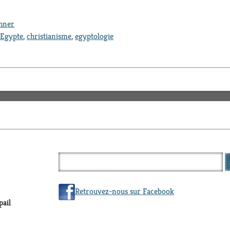
thner
Egypte
,
christianisme
,
egyptologie
Retrouvez-nous sur Facebook
ail