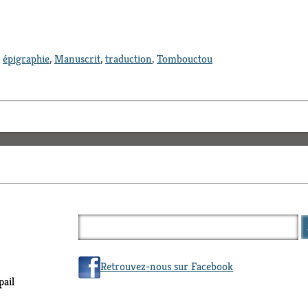
,
épigraphie
,
Manuscrit
,
traduction
,
Tombouctou
Retrouvez-nous sur Facebook
ail