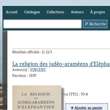
Accueil
Catalogue
Collections
Auteurs
À propos
Panier (
0
)
Résultats affichés : (1-1)/1
La religion des judéo-araméens d'Elépha
Auteur(s) :
VINCENT
Parution : 1937
Prix (TTC) : 70 €
➕ Ajouter au panier