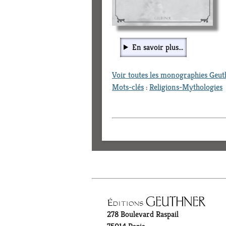
En savoir plus...
Voir toutes les monographies Geu
Mots-clés
:
Religions-Mythologies
278 Boulevard Raspail