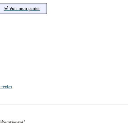
🛒 Voir mon panier
 textes
l Warschawski