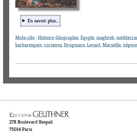
En savoir plus...
Mots-clés
:
Histoire-Géographie
,
Egypte
,
maghreb
,
méditerra
barbaresques
,
corsaires
,
Drogmans
,
Levant
,
Marseille
,
négoce
278 Boulevard Raspail
75014 Paris