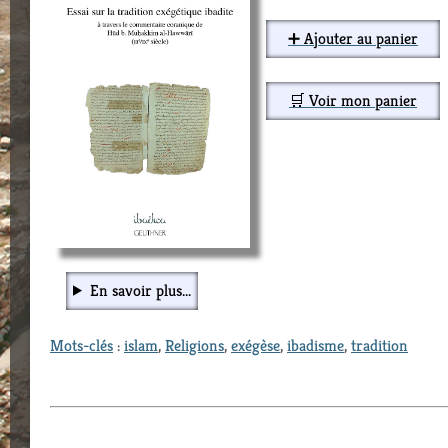
➕ Ajouter au panier
🛒 Voir mon panier
En savoir plus...
Mots-clés
:
islam
,
Religions
,
exégèse
,
ibadisme
,
tradition