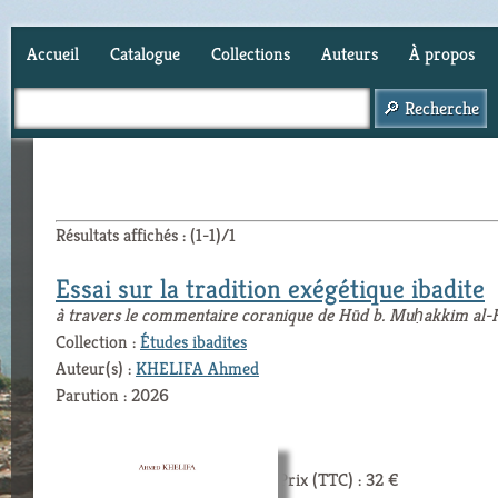
Accueil
Catalogue
Collections
Auteurs
À propos
Panier (
0
)
Résultats affichés : (1-1)/1
Essai sur la tradition exégétique ibadite
à travers le commentaire coranique de Hūd b. Muḥakkim al-Ha
Collection :
Études ibadites
Auteur(s) :
KHELIFA Ahmed
Parution : 2026
Prix (TTC) : 32 €