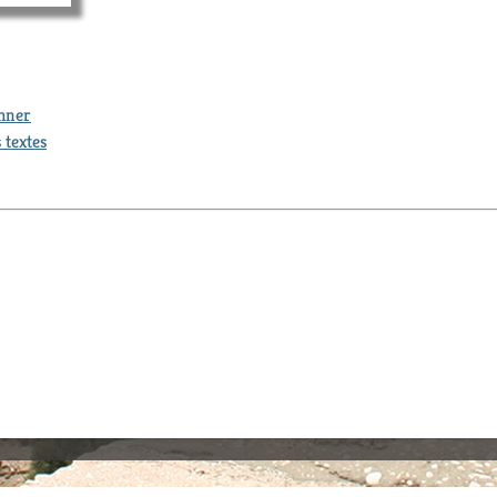
thner
 textes