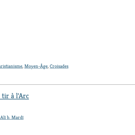
hristianisme
,
Moyen-Âge
,
Croisades
tir à l'Arc
Alī b. Mardī