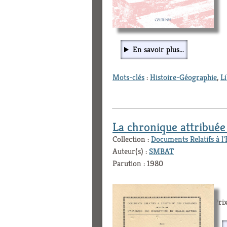
En savoir plus...
Mots-clés
:
Histoire-Géographie
,
L
La chronique attribué
Collection :
Documents Relatifs à l'
Auteur(s) :
SMBAT
Parution : 1980
Prix