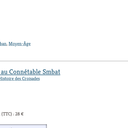
iban
,
Moyen-Âge
e au Connétable Smbat
Histoire des Croisades
 (TTC) : 28 €