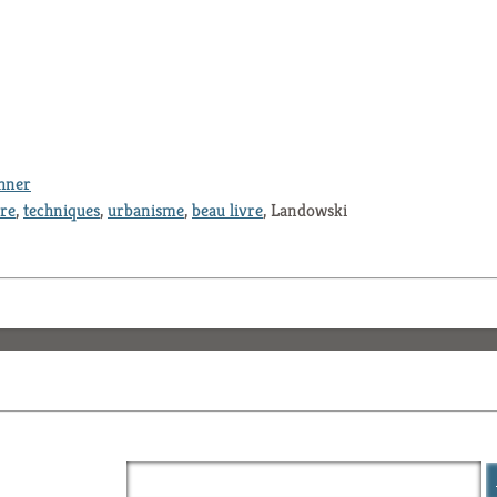
thner
ure
,
techniques
,
urbanisme
,
beau livre
, Landowski