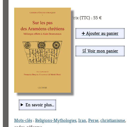
Prix (TTC) : 55 €
➕ Ajouter au panier
🛒 Voir mon panier
En savoir plus...
Mots-clés
:
Religions-Mythologies
,
Iran
,
Perse
,
christianisme
,