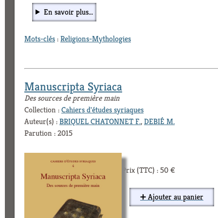
En savoir plus...
Mots-clés
:
Religions-Mythologies
Manuscripta Syriaca
Des sources de première main
Collection :
Cahiers d'études syriaques
Auteur(s) :
BRIQUEL CHATONNET F.
,
DEBIÉ M.
Parution : 2015
Prix (TTC) : 50 €
➕ Ajouter au panier