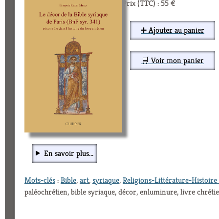
Prix (TTC) : 55 €
➕ Ajouter au panier
🛒 Voir mon panier
En savoir plus...
Mots-clés
:
Bible
,
art
,
syriaque
,
Religions-Littérature-Histoire 
paléochrétien, bible syriaque, décor, enluminure, livre chréti