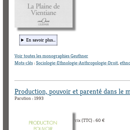
En savoir plus...
Voir toutes les monographies Geuthner
Mots-clés
:
Sociologie-Ethnologie-Anthropologie-Droit
,
ethno
Production, pouvoir et parenté dans le
Parution : 1993
Prix (TTC) : 60 €