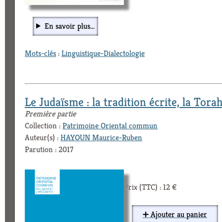
En savoir plus...
Mots-clés
:
Linguistique-Dialectologie
Le Judaïsme : la tradition écrite, la Tora
Première partie
Collection :
Patrimoine Oriental commun
Auteur(s) :
HAYOUN Maurice-Ruben
Parution : 2017
Prix (TTC) : 12 €
➕ Ajouter au panier