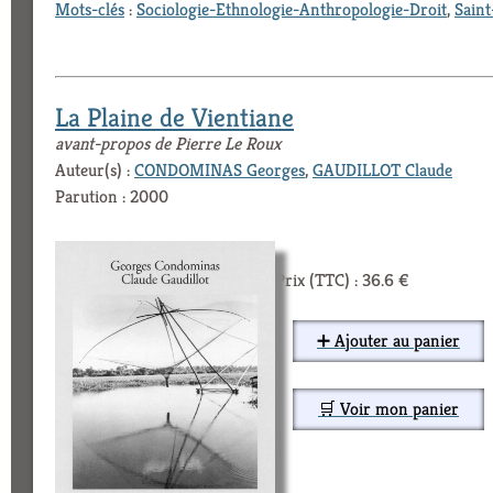
Mots-clés
:
Sociologie-Ethnologie-Anthropologie-Droit
,
Sain
La Plaine de Vientiane
avant-propos de Pierre Le Roux
Auteur(s) :
CONDOMINAS Georges
,
GAUDILLOT Claude
Parution : 2000
Prix (TTC) : 36.6 €
➕ Ajouter au panier
🛒 Voir mon panier