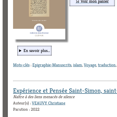
🛒 Voir mon panier
En savoir plus...
Mots-clés
:
Epigraphie-Manuscrits
,
islam
,
Voyage
,
traduction
Expérience et Pensée Saint-Simon, sain
Naître à des liens menacés de silence
Auteur(s) :
VEAUVY Christiane
Parution : 2022