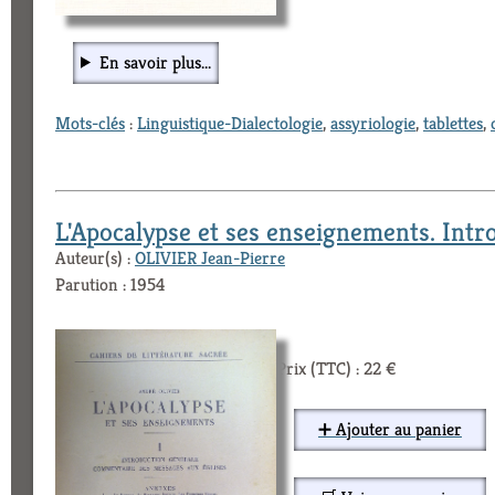
En savoir plus...
Mots-clés
:
Linguistique-Dialectologie
,
assyriologie
,
tablettes
,
L'Apocalypse et ses enseignements. Introdu
Auteur(s) :
OLIVIER Jean-Pierre
Parution : 1954
Prix (TTC) : 22 €
➕ Ajouter au panier