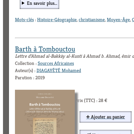
En savoir plus...
Mots-clés
:
Histoire-Géographie
,
christianisme
,
Moyen-Âge
,
C
Barth à Tombouctou
Lettre d’Ahmad al-Bakkāy al-Kuntī à Ahmad b. Ahmad, émir 
Collection :
Sources Africaines
Auteur(s) :
DIAGAYÉTÉ Mohamed
Parution : 2019
Prix (TTC) : 28 €
➕ Ajouter au panier