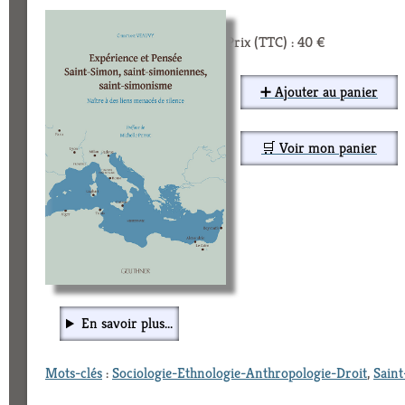
Prix (TTC) : 40 €
➕ Ajouter au panier
🛒 Voir mon panier
En savoir plus...
Mots-clés
:
Sociologie-Ethnologie-Anthropologie-Droit
,
Sain