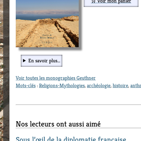
🛒 Voir mon panier
En savoir plus...
Voir toutes les monographies Geuthner
Mots-clés
:
Religions-Mythologies
,
archéologie
,
histoire
,
anth
Nos lecteurs ont aussi aimé
Sous l’œil de la diplomatie française