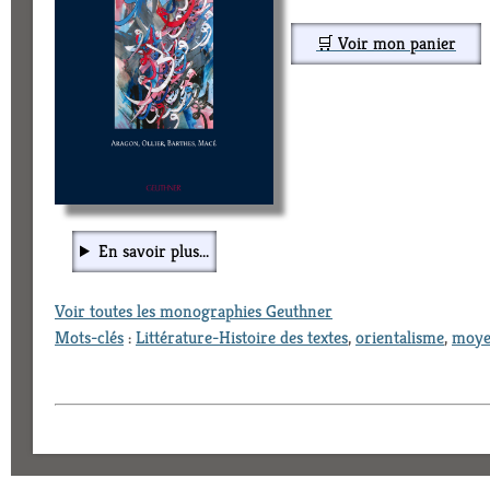
🛒 Voir mon panier
En savoir plus...
Voir toutes les monographies Geuthner
Mots-clés
:
Littérature-Histoire des textes
,
orientalisme
,
moye