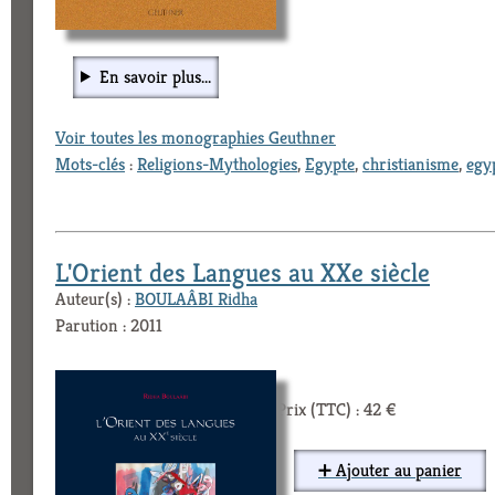
En savoir plus...
Voir toutes les monographies Geuthner
Mots-clés
:
Religions-Mythologies
,
Egypte
,
christianisme
,
egy
L'Orient des Langues au XXe siècle
Auteur(s) :
BOULAÂBI Ridha
Parution : 2011
Prix (TTC) : 42 €
➕ Ajouter au panier