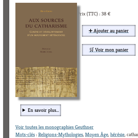
Prix (TTC) : 38 €
➕ Ajouter au panier
🛒 Voir mon panier
En savoir plus...
Voir toutes les monographies Geuthner
Mots-clés
:
Religions-Mythologies
,
Moyen Âge
,
hérésie
, cath