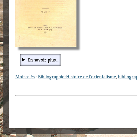
En savoir plus...
Mots-clés
:
Bibliographie-Histoire de l'orientalisme
,
bibliogra