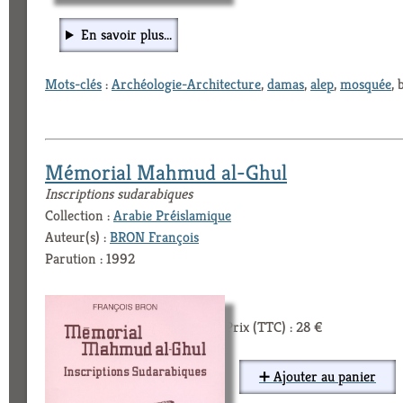
En savoir plus...
Mots-clés
:
Archéologie-Architecture
,
damas
,
alep
,
mosquée
, 
Mémorial Mahmud al-Ghul
Inscriptions sudarabiques
Collection :
Arabie Préislamique
Auteur(s) :
BRON François
Parution : 1992
Prix (TTC) : 28 €
➕ Ajouter au panier