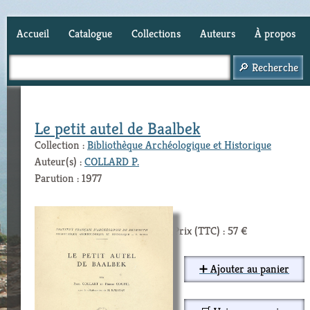
Accueil
Catalogue
Collections
Auteurs
À propos
Panier (
0
)
Le petit autel de Baalbek
Collection :
Bibliothèque Archéologique et Historique
Auteur(s) :
COLLARD P.
Parution : 1977
Prix (TTC) : 57 €
➕ Ajouter au panier