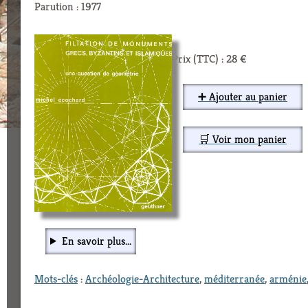
Parution : 1977
Prix (TTC) : 28 €
➕ Ajouter au panier
🛒 Voir mon panier
En savoir plus...
Mots-clés
:
Archéologie-Architecture
,
méditerranée
,
arménie