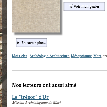
🛒 Voir mon panier
En savoir plus...
Mots-clés
:
Archéologie-Architecture
,
Mésopotamie
,
Mari
, a
Nos lecteurs ont aussi aimé
Le "trésor" d'Ur
Mission Archéologique de Mari