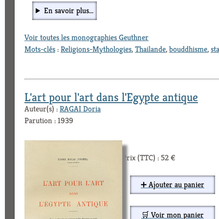
En savoir plus...
Voir toutes les monographies Geuthner
Mots-clés
:
Religions-Mythologies
,
Thailande
,
bouddhisme
,
st
L'art pour l'art dans l'Egypte antique
Auteur(s) :
RAGAI Doria
Parution : 1939
Prix (TTC) : 52 €
➕ Ajouter au panier
🛒 Voir mon panier