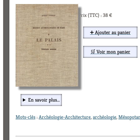
Prix (TTC) : 38 €
➕ Ajouter au panier
🛒 Voir mon panier
En savoir plus...
Mots-clés
:
Archéologie-Architecture
,
archéologie
,
Mésopota