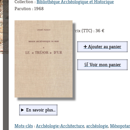
Collection :
Bibliothèque Archéologique et Historique
Parution : 1968
Prix (TTC) : 36 €
➕ Ajouter au panier
🛒 Voir mon panier
En savoir plus...
Mots-clés
:
Archéologie-Architecture
,
archéologie
,
Mésopota