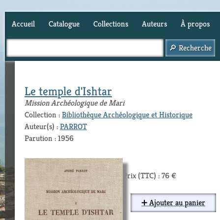
Accueil
Catalogue
Collections
Auteurs
À propos
Panier (
0
)
Le temple d'Ishtar
Mission Archéologique de Mari
Collection :
Bibliothèque Archéologique et Historique
Auteur(s) :
PARROT
Parution : 1956
Prix (TTC) : 76 €
➕ Ajouter au panier