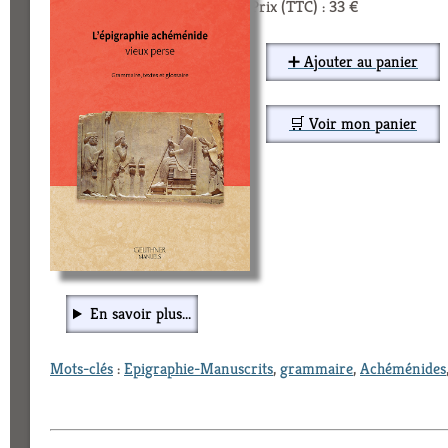
Prix (TTC) : 33 €
➕ Ajouter au panier
🛒 Voir mon panier
En savoir plus...
Mots-clés
:
Epigraphie-Manuscrits
,
grammaire
,
Achéménides