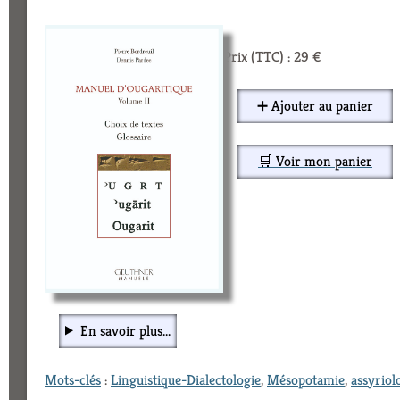
Prix (TTC) : 29 €
➕ Ajouter au panier
🛒 Voir mon panier
En savoir plus...
Mots-clés
:
Linguistique-Dialectologie
,
Mésopotamie
,
assyriol