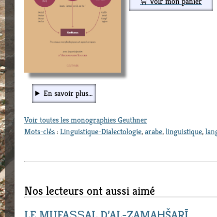
🛒 Voir mon panier
En savoir plus...
Voir toutes les monographies Geuthner
Mots-clés
:
Linguistique-Dialectologie
,
arabe
,
linguistique
,
lan
Nos lecteurs ont aussi aimé
LE MUFAṢṢAL D’AL-ZAMAḪŠARĪ