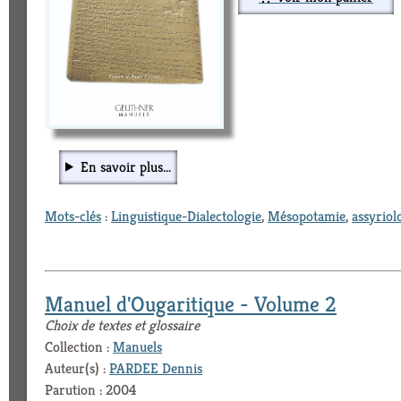
En savoir plus...
Mots-clés
:
Linguistique-Dialectologie
,
Mésopotamie
,
assyriol
Manuel d'Ougaritique - Volume 2
Choix de textes et glossaire
Collection :
Manuels
Auteur(s) :
PARDEE Dennis
Parution : 2004