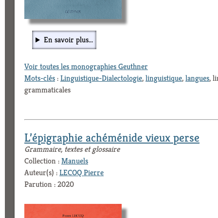
En savoir plus...
Voir toutes les monographies Geuthner
Mots-clés
:
Linguistique-Dialectologie
,
linguistique
,
langues
, 
grammaticales
L’épigraphie achéménide vieux perse
Grammaire, textes et glossaire
Collection :
Manuels
Auteur(s) :
LECOQ Pierre
Parution : 2020