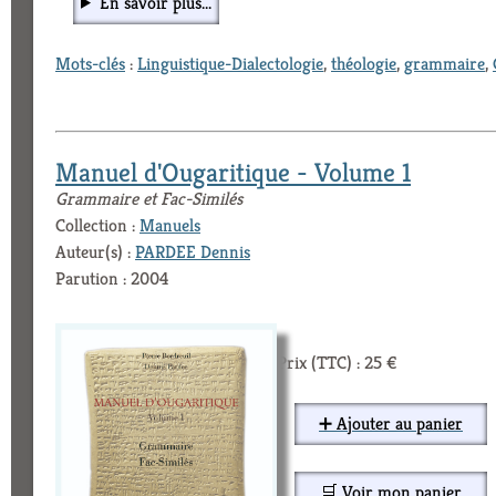
En savoir plus...
Mots-clés
:
Linguistique-Dialectologie
,
théologie
,
grammaire
,
Manuel d'Ougaritique - Volume 1
Grammaire et Fac-Similés
Collection :
Manuels
Auteur(s) :
PARDEE Dennis
Parution : 2004
Prix (TTC) : 25 €
➕ Ajouter au panier
🛒 Voir mon panier