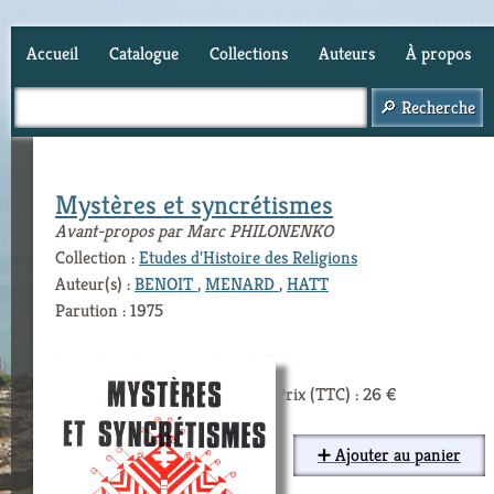
Accueil
Catalogue
Collections
Auteurs
À propos
Panier (
0
)
Mystères et syncrétismes
Avant-propos par Marc PHILONENKO
Collection :
Etudes d'Histoire des Religions
Auteur(s) :
BENOIT
,
MENARD
,
HATT
Parution : 1975
Prix (TTC) : 26 €
➕ Ajouter au panier