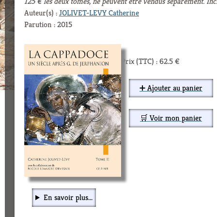
125 € les deux tomes, ne peuvent être vendus séparément. Inc
Auteur(s) :
JOLIVET-LEVY Catherine
Parution : 2015
Prix (TTC) : 62.5 €
➕ Ajouter au panier
🛒 Voir mon panier
En savoir plus...