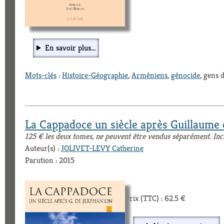
En savoir plus...
Mots-clés
:
Histoire-Géographie
,
Arméniens
,
génocide
, gens 
La Cappadoce un siècle après Guillaume
125 € les deux tomes, ne peuvent être vendus séparément. Inc
Auteur(s) :
JOLIVET-LEVY Catherine
Parution : 2015
Prix (TTC) : 62.5 €