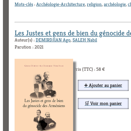
Mots-clés
:
Archéologie-Architecture
,
religion
,
archéologie
,
c
Les Justes et gens de bien du génocide 
Auteur(s) :
DEMIRDJIAN Ago
,
SALEH Nabil
Parution : 2021
Prix (TTC) : 58 €
➕ Ajouter au panier
🛒 Voir mon panier