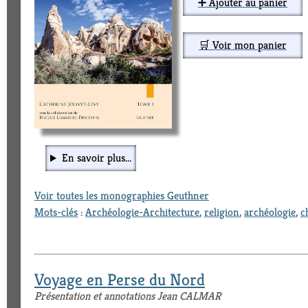
➕ Ajouter au panier
🛒 Voir mon panier
En savoir plus...
Voir toutes les monographies Geuthner
Mots-clés
:
Archéologie-Architecture
,
religion
,
archéologie
,
c
Voyage en Perse du Nord
Présentation et annotations Jean CALMAR