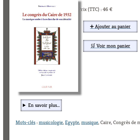
Prix (TTC) : 46 €
➕ Ajouter au panier
🛒 Voir mon panier
En savoir plus...
Mots-clés
:
musicologie
,
Egypte
,
musique
, Caire, Congrès de