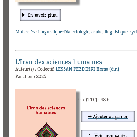
En savoir plus...
Mots-clés
:
Linguistique-Dialectologie
,
arabe
,
linguistique
,
syr
L'Iran des sciences humaines
Auteur(s) : Collectif,
LESSAN PEZECHKI Homa (dir.)
Parution : 2025
Prix (TTC) : 48 €
➕ Ajouter au panier
🛒 Voir mon panier