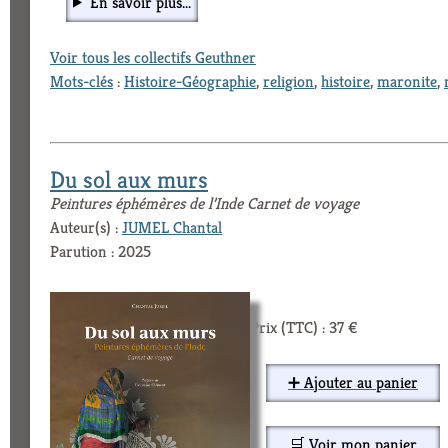
En savoir plus...
Voir tous les collectifs Geuthner
Mots-clés
:
Histoire-Géographie
,
religion
,
histoire
,
maronite
,
Du sol aux murs
Peintures éphémères de l’Inde Carnet de voyage
Auteur(s) :
JUMEL Chantal
Parution : 2025
Prix (TTC) : 37 €
➕ Ajouter au panier
🛒 Voir mon panier