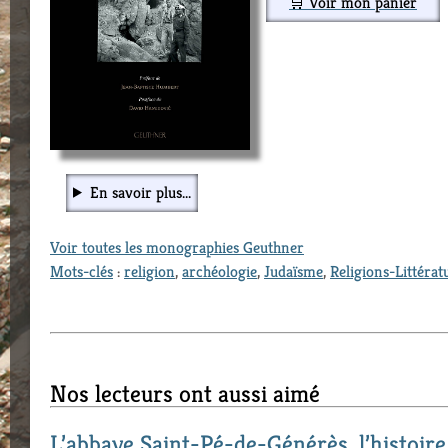
🛒 Voir mon panier
En savoir plus...
Voir toutes les monographies Geuthner
Mots-clés
:
religion
,
archéologie
,
Judaïsme
,
Religions-Littérat
Nos lecteurs ont aussi aimé
L’abbaye Saint-Pé-de-Générès, l’histoir