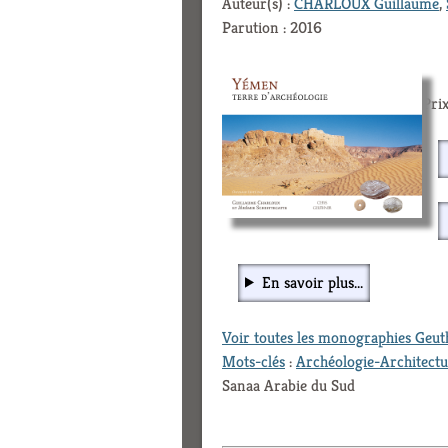
Auteur(s) :
CHARLOUX Guillaume
,
Parution : 2016
Prix
En savoir plus...
Voir toutes les monographies Geu
Mots-clés
:
Archéologie-Architect
Sanaa Arabie du Sud