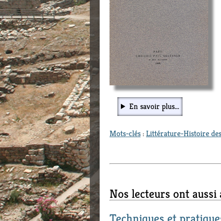
En savoir plus...
Mots-clés
:
Littérature-Histoire des
Nos lecteurs ont aussi
Techniques et pratique