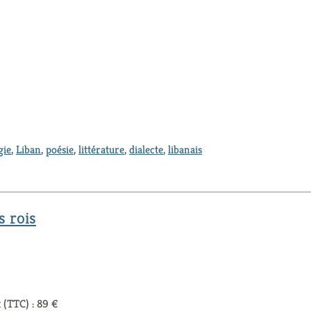
gie
,
Liban
,
poésie
,
littérature
,
dialecte
,
libanais
s rois
 (TTC) : 89 €