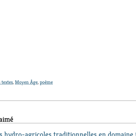
 textes
,
Moyen Âge
,
poème
 aimé
s hydro-agricoles traditionnelles en domaine 