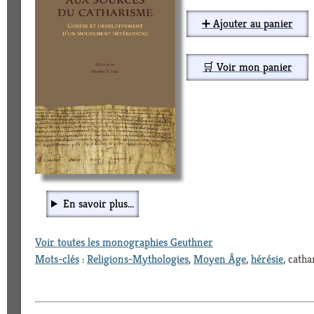
➕ Ajouter au panier
🛒 Voir mon panier
En savoir plus...
Voir toutes les monographies Geuthner
Mots-clés
:
Religions-Mythologies
,
Moyen Âge
,
hérésie
, cath