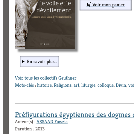
🛒 Voir mon panier
En savoir plus...
Voir tous les collectifs Geuthner
Mots-clés
:
histoire
,
Religions
,
art
,
liturgie
,
colloque
,
Divin
,
voi
Préfigurations égyptiennes des dogmes 
Auteur(s) :
ASSAAD Fawzia
Parution : 2013