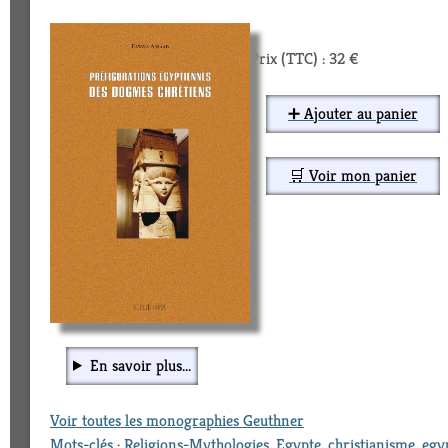
Prix (TTC) : 32 €
➕ Ajouter au panier
🛒 Voir mon panier
En savoir plus...
Voir toutes les monographies Geuthner
Mots-clés
:
Religions-Mythologies
,
Egypte
,
christianisme
,
egy