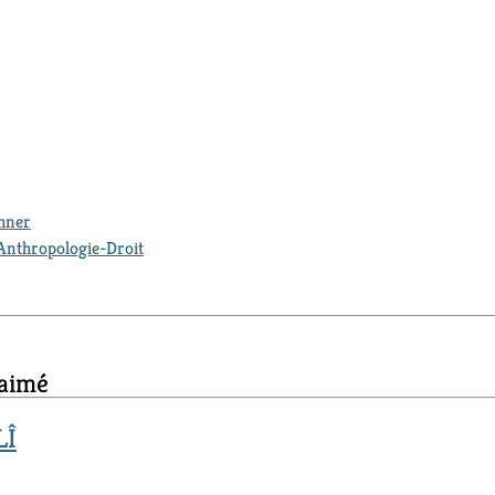
thner
Anthropologie-Droit
 aimé
LÎ