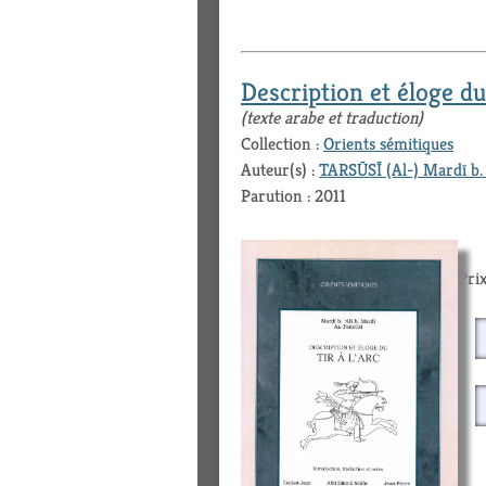
Description et éloge du 
(texte arabe et traduction)
Collection :
Orients sémitiques
Auteur(s) :
TARSŪSĪ (Al-) Mardī b. 
Parution : 2011
Prix