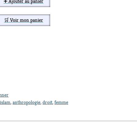
➕ Ajouter au panier
🛒 Voir mon panier
thner
islam
,
anthropologie
,
droit
,
femme