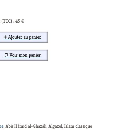
 (TTC) : 45 €
➕ Ajouter au panier
🛒 Voir mon panier
me
, Abû Hâmid al-Ghazâlî, Algazel, Islam classique