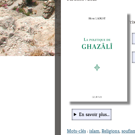
Prix
En savoir plus...
Mots-clés
:
islam
,
Religions
,
soufis