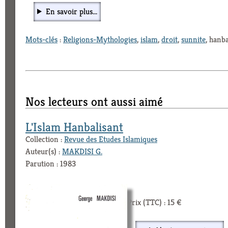
En savoir plus...
Mots-clés
:
Religions-Mythologies
,
islam
,
droit
,
sunnite
, hanba
Nos lecteurs ont aussi aimé
L'Islam Hanbalisant
Collection :
Revue des Etudes Islamiques
Auteur(s) :
MAKDISI G.
Parution : 1983
Prix (TTC) : 15 €