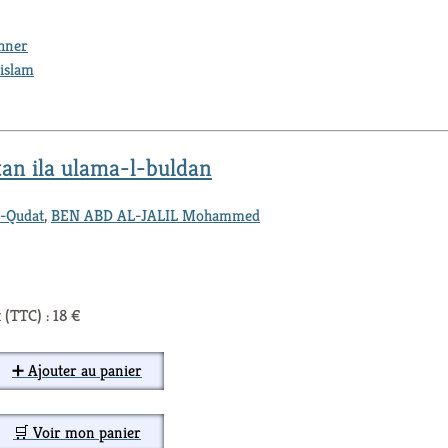
thner
islam
tan ila ulama-l-buldan
-Qudat
,
BEN ABD AL-JALIL Mohammed
 (TTC) : 18 €
➕ Ajouter au panier
🛒 Voir mon panier