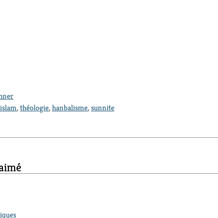
thner
islam
,
théologie
,
hanbalisme
,
sunnite
 aimé
iques