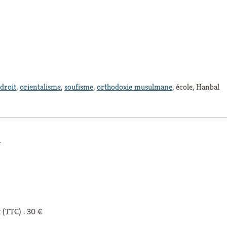
droit
,
orientalisme
,
soufisme
,
orthodoxie musulmane
, école, Hanbal
e
 (TTC) : 30 €