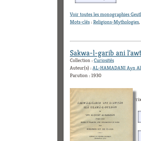
Voir toutes les monographies Geu
Mots-clés
:
Religions-Mythologies
,
Sakwa-l-garib ani l'aw
Collection :
Curiosités
Auteur(s) :
AL-HAMADANI Ayn Al
Parution : 1930
Prix