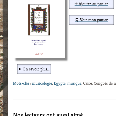
➕ Ajouter au panier
🛒 Voir mon panier
En savoir plus...
Mots-clés
:
musicologie
,
Egypte
,
musique
, Caire, Congrès de
Nos lecteurs ont aussi aimé