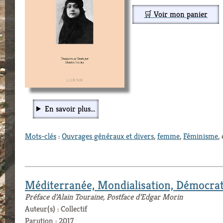
🛒 Voir mon panier
En savoir plus...
Mots-clés
:
Ouvrages généraux et divers
,
femme
,
Féminisme
,
Méditerranée, Mondialisation, Démocrati
Préface d’Alain Touraine, Postface d’Edgar Morin
Auteur(s) : Collectif
Parution : 2017