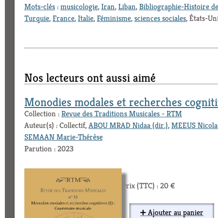
Mots-clés
:
musicologie
,
Iran
,
Liban
,
Bibliographie-Histoire de
Turquie
,
France
,
Italie
,
Féminisme
,
sciences sociales
, États-Un
Nos lecteurs ont aussi aimé
Monodies modales et recherches cogniti
Collection :
Revue des Traditions Musicales - RTM
Auteur(s) : Collectif,
ABOU MRAD Nidaa (dir.)
,
MEEUS Nicola
SEMAAN Marie-Thérèse
Parution : 2023
Prix (TTC) : 20 €
➕ Ajouter au panier