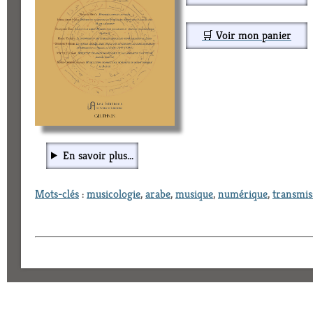
🛒 Voir mon panier
En savoir plus...
Mots-clés
:
musicologie
,
arabe
,
musique
,
numérique
,
transmis