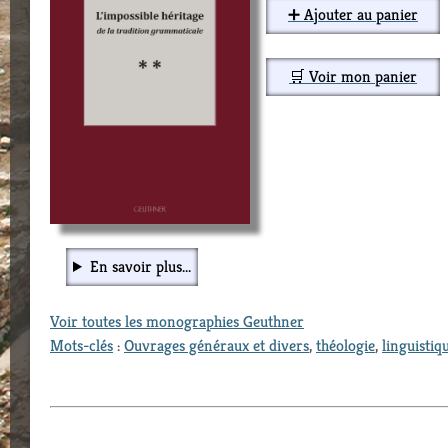
➕ Ajouter au panier
🛒 Voir mon panier
En savoir plus...
Voir toutes les monographies Geuthner
Mots-clés
:
Ouvrages généraux et divers
,
théologie
,
linguistiq