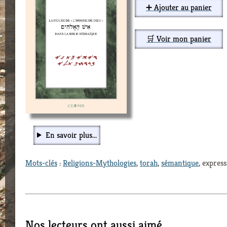
➕ Ajouter au panier
🛒 Voir mon panier
En savoir plus...
Mots-clés
:
Religions-Mythologies
,
torah
,
sémantique
, expres
Nos lecteurs ont aussi aimé