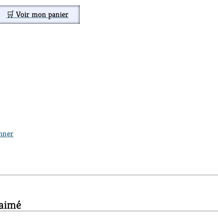
🛒 Voir mon panier
thner
 aimé