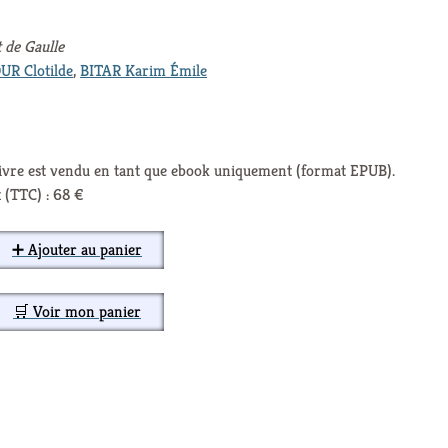
t de Gaulle
R Clotilde
,
BITAR Karim Émile
livre est vendu en tant que ebook uniquement (format EPUB).
 (TTC) : 68 €
➕ Ajouter au panier
🛒 Voir mon panier