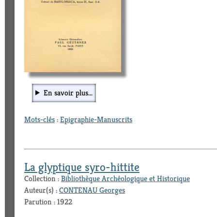
En savoir plus...
Mots-clés
:
Epigraphie-Manuscrits
La glyptique syro-hittite
Collection :
Bibliothèque Archéologique et Historique
Auteur(s) :
CONTENAU Georges
Parution : 1922