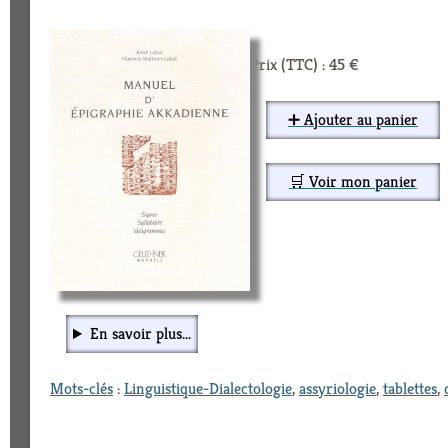
Prix (TTC) : 45 €
➕ Ajouter au panier
🛒 Voir mon panier
En savoir plus...
Mots-clés
:
Linguistique-Dialectologie
,
assyriologie
,
tablettes
,