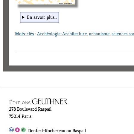
En savoir plus...
Mots-clés
:
Archéologie-Architecture
,
urbanisme
,
sciences soc
278 Boulevard Raspail
75014 Paris
Denfert-Rochereau ou Raspail