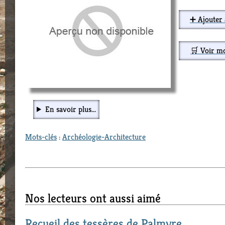
➕ Ajouter 
🛒 Voir m
En savoir plus...
Mots-clés
:
Archéologie-Architecture
Nos lecteurs ont aussi aimé
Recueil des tessères de Palmyre