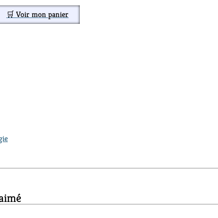
🛒 Voir mon panier
gie
 aimé