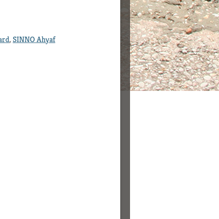
ard
,
SINNO Ahyaf