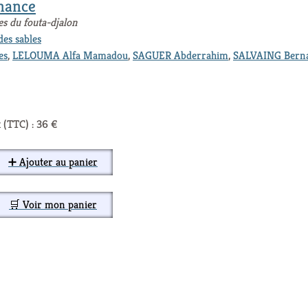
nance
es du fouta-djalon
des sables
es
,
LELOUMA Alfa Mamadou
,
SAGUER Abderrahim
,
SALVAING Bern
 (TTC) : 36 €
➕ Ajouter au panier
🛒 Voir mon panier