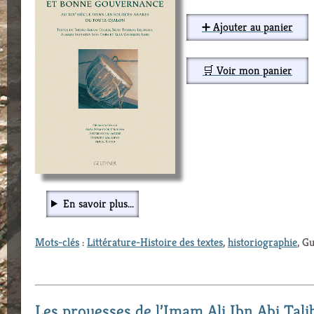
➕ Ajouter au panier
🛒 Voir mon panier
En savoir plus...
Mots-clés
:
Littérature-Histoire des textes
,
historiographie
, G
Les prouesses de l’Imam Ali Ibn Abi Talib