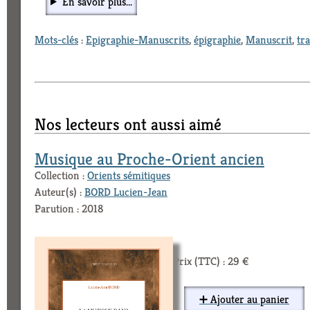
En savoir plus...
Mots-clés
:
Epigraphie-Manuscrits
,
épigraphie
,
Manuscrit
,
tr
Nos lecteurs ont aussi aimé
Musique au Proche-Orient ancien
Collection :
Orients sémitiques
Auteur(s) :
BORD Lucien-Jean
Parution : 2018
Prix (TTC) : 29 €
➕ Ajouter au panier