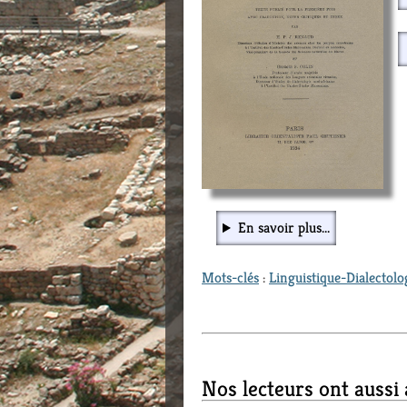
En savoir plus...
Mots-clés
:
Linguistique-Dialectolo
Nos lecteurs ont aussi