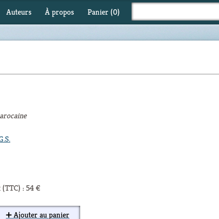
Auteurs
À propos
Panier (
0
)
marocaine
.S.
 (TTC) : 54 €
➕ Ajouter au panier