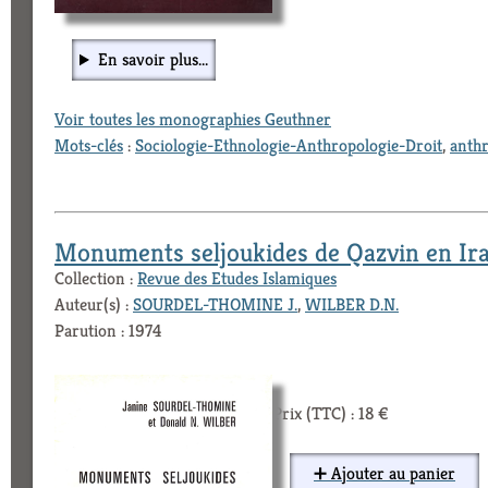
En savoir plus...
Voir toutes les monographies Geuthner
Mots-clés
:
Sociologie-Ethnologie-Anthropologie-Droit
,
anthr
Monuments seljoukides de Qazvin en Ir
Collection :
Revue des Etudes Islamiques
Auteur(s) :
SOURDEL-THOMINE J.
,
WILBER D.N.
Parution : 1974
Prix (TTC) : 18 €
➕ Ajouter au panier