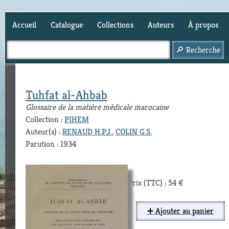
Accueil
Catalogue
Collections
Auteurs
À propos
Panier (
0
)
Tuhfat al-Ahbab
Glossaire de la matière médicale marocaine
Collection :
PIHEM
Auteur(s) :
RENAUD H.P.J.
,
COLIN G.S.
Parution : 1934
Prix (TTC) : 54 €
➕ Ajouter au panier