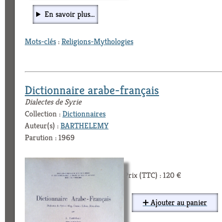
En savoir plus...
Mots-clés
:
Religions-Mythologies
Dictionnaire arabe-français
Dialectes de Syrie
Collection :
Dictionnaires
Auteur(s) :
BARTHELEMY
Parution : 1969
Prix (TTC) : 120 €
➕ Ajouter au panier