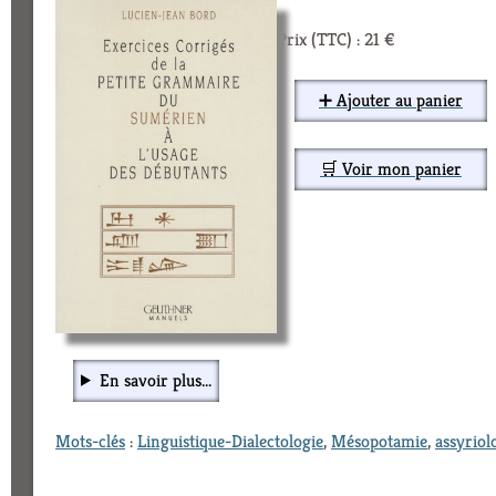
Prix (TTC) : 21 €
➕ Ajouter au panier
🛒 Voir mon panier
En savoir plus...
Mots-clés
:
Linguistique-Dialectologie
,
Mésopotamie
,
assyriol