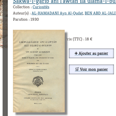
Sakwa-l-garib ani l'awtan ila ulama-l-b
Collection :
Curiosités
Auteur(s) :
AL-HAMADANI Ayn Al-Qudat
,
BEN ABD AL-JAL
Parution : 1930
Prix (TTC) : 18 €
➕ Ajouter au panier
🛒 Voir mon panier